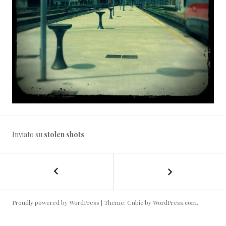
Inviato su
stolen shots
←
Lampi
NAVIGAZIONE
d’inverno
#cittàdipietra
ARTICOLO
#lanternmaniacs
Proudly powered by WordPress
|
Theme: Cubic by
WordPress.com
.