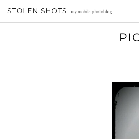
Vai
STOLEN SHOTS
al
my mobile photoblog
contenuto
PI