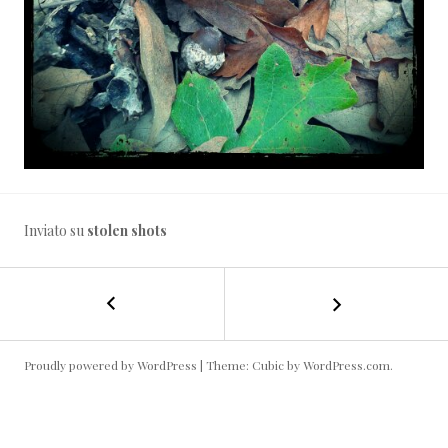
Inviato su
stolen shots
←
Walk
NAVIGAZIONE
on
the
ARTICOLO
stone
Proudly powered by WordPress
|
Theme: Cubic by
WordPress.com
.
side
#cittàdipietra