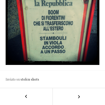
Inviato su
stolen shots
←
Erba
NAVIGAZIONE
pirata
#terramare
ARTICOLO