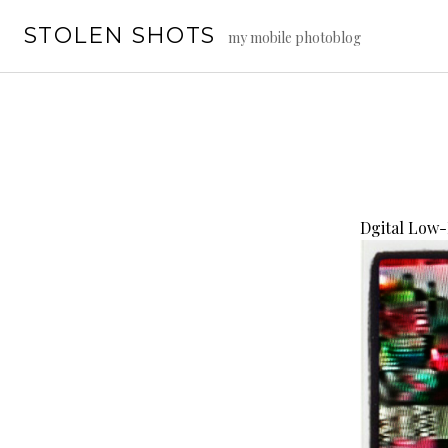
Vai
STOLEN SHOTS
al
my mobile photoblog
contenuto
Dgital Low-