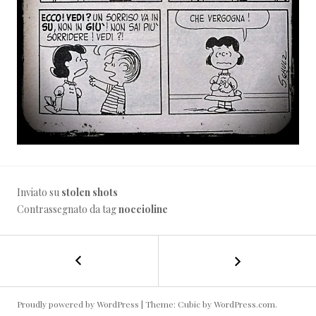
Inviato su
stolen shots
Contrassegnato da tag
noccioline
←
L’inverno
NAVIGAZIONE
è
proprio
ARTICOLO
là…
Proudly powered by WordPress
|
Theme: Cubic by
WordPress.com
.
dietro