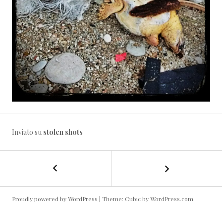
Inviato su
stolen shots
←
Deve
NAVIGAZIONE
essere
colpa
ARTICOLO
di
Proudly powered by WordPress
|
Theme: Cubic by
WordPress.com
.
qualcuno!
#noccioline