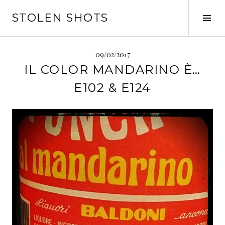
Vai
STOLEN SHOTS
al
Tog
contenuto
Sid
09/02/2017
IL COLOR MANDARINO È…
E102 & E124