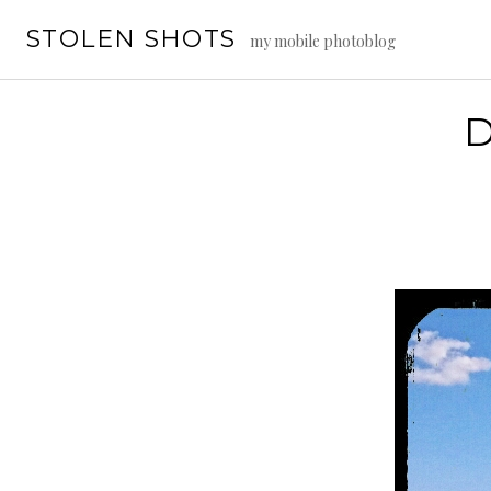
Vai
STOLEN SHOTS
al
my mobile photoblog
contenuto
D