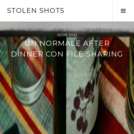
Vai
STOLEN SHOTS
al
Tog
contenuto
Sid
13/09/2012
UN NORMALE AFTER
DINNER CON FILE SHARING