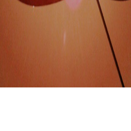
Ho visto la luce… #Rodchenko #edizionestraordinaria