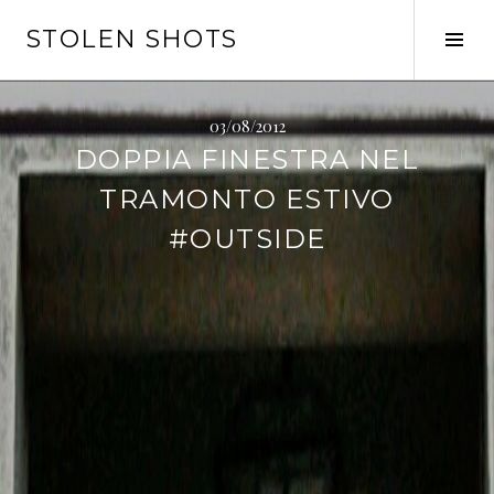
Vai
STOLEN SHOTS
al
Tog
contenuto
Sid
03/08/2012
DOPPIA FINESTRA NEL
TRAMONTO ESTIVO
#OUTSIDE